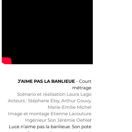
J’AIME PAS LA BANLIEUE
-
Court
métrage
Scénario et réalisation Laura Lago
Acteurs : Stéphane Eloy, Arthur Gouvy,
Marie-Emilie Michel
Image et montage Etienne Lacouture
Ingénieur Son Jérémie Oehle
r
Luce n’aime pas la banlieue. Son pote