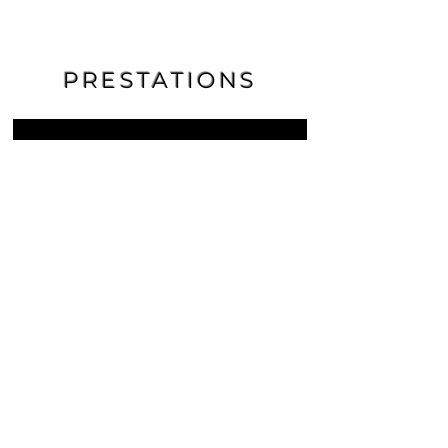
PRESTATIONS
CÉLESTE
de
Geneviève
de
Kermabon
Création de contenu lors