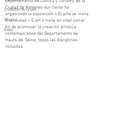
Departamento de Cultura y Turismo de la 
Ciudad de Asnières-sur-Seine ha 
Cuidados de la piel
organizado la exposición « El arte se invita 
Musica
a la ciudad » (L'art s'invite en ville) con el 
fin de promover la creación artística 
Expo
contemporánea del Departamento de 
Hauts-de-Seine, todas las disciplinas 
incluidas. 